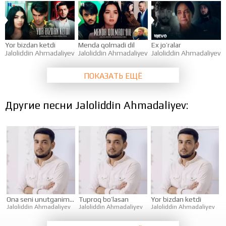
Yor bizdan ketdi
Menda qolmadi dil
Ex jo’ralar
Jaloliddin Ahmadaliyev
Jaloliddin Ahmadaliyev
Jaloliddin Ahmadaliyev
ПОКАЗАТЬ ЕЩЁ
Другие песни Jaloliddin Ahmadaliyev:
Ona seni unutganim rost
Tuproq bo’lasan
Yor bizdan ketdi
Jaloliddin Ahmadaliyev
Jaloliddin Ahmadaliyev
Jaloliddin Ahmadaliyev