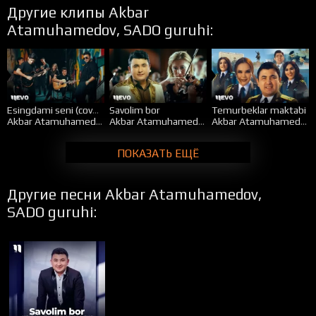
Другие клипы Akbar
Atamuhamedov, SADO guruhi:
Esingdami seni (cover)
Savolim bor
Temurbeklar maktabi
Akbar Atamuhamedov
&
SADO guruhi
Akbar Atamuhamedov
&
SADO guruhi
Akbar Atamuhamedov
ПОКАЗАТЬ ЕЩЁ
Другие песни Akbar Atamuhamedov,
SADO guruhi: