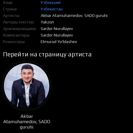
Язык
Узбекский
Страна
Узбекистан
Артисты
Akbar Atamuhamedov
,
SADO guruhi
Авторы текстов
Yakzon
Аранжировщики
Sardor Nurullayev
Композиторы
Sardor Nurullayev
Режиссеры
Elmurod Yo'ldashev
Перейти на страницу артиста
Akbar
Atamuhamedov, SADO
guruhi