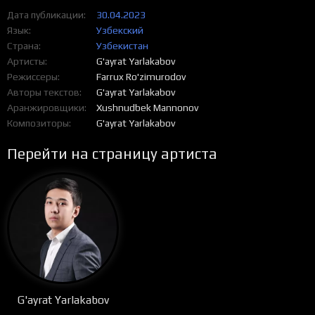
Дата публикации
30.04.2023
Язык
Узбекский
Страна
Узбекистан
Артисты
G'ayrat Yarlakabov
Режиссеры
Farrux Ro'zimurodov
Авторы текстов
G'ayrat Yarlakabov
Аранжировщики
Xushnudbek Mannonov
Композиторы
G'ayrat Yarlakabov
Перейти на страницу артиста
G'ayrat Yarlakabov