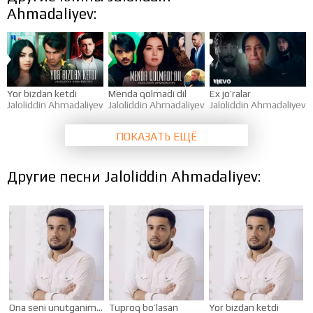
Ahmadaliyev:
Yor bizdan ketdi
Menda qolmadi dil
Ex jo’ralar
Jaloliddin Ahmadaliyev
Jaloliddin Ahmadaliyev
Jaloliddin Ahmadaliyev
ПОКАЗАТЬ ЕЩЁ
Другие песни Jaloliddin Ahmadaliyev:
Ona seni unutganim rost
Tuproq bo’lasan
Yor bizdan ketdi