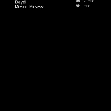
Daydi
278 тыс.
3 тыс.
Mirvohid Mirzayev