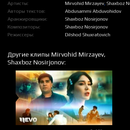
Артисты
Mirvohid Mirzayev
,
Shaxboz N
Авторы текстов
Abdusammi Abduvohidov
Аранжировщики
Shaxboz Nosirjonov
Композиторы
Shaxboz Nosirjonov
Режиссеры
Dilshod Shuxratovich
Другие клипы Mirvohid Mirzayev,
Shaxboz Nosirjonov: