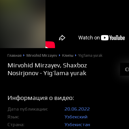
Главная
Mirvohid Mirzayev
Клипы
Yig'lama yurak
Mirvohid Mirzayev, Shaxboz
С
Nosirjonov - Yig’lama yurak
Информация о видео:
Дата публикации
20.06.2022
Язык
Узбекский
Страна
Узбекистан