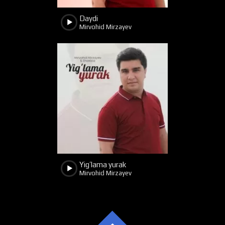
Daydi
Mirvohid Mirzayev
1271
280
Yig’lama yurak
Mirvohid Mirzayev