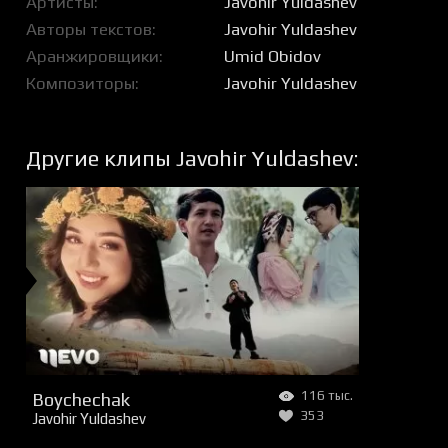
Артисты
Javohir Yuldashev
Авторы текстов
Javohir Yuldashev
Аранжировщики
Umid Obidov
Композиторы
Javohir Yuldashev
Другие клипы Javohir Yuldashev:
Boychechak
116 тыс.
353
Javohir Yuldashev