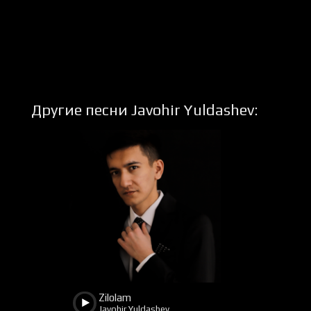
Другие песни Javohir Yuldashev:
1036
311
Zilolam
Javohir Yuldashev