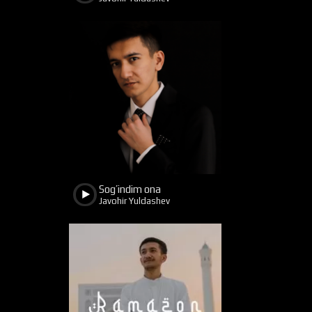
1047
281
Sog’indim ona
Javohir Yuldashev
7428
231