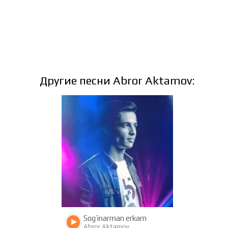
Другие песни Abror Aktamov:
2998
684
Sog’inarman erkam
Abror Aktamov