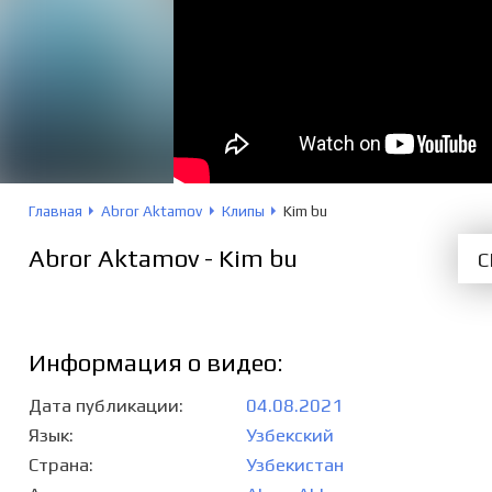
Главная
Abror Aktamov
Клипы
Kim bu
Abror Aktamov - Kim bu
С
Информация о видео:
Дата публикации
04.08.2021
Язык
Узбекский
Страна
Узбекистан