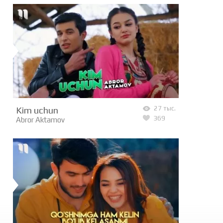
Kim uchun
27 тыс.
369
Abror Aktamov