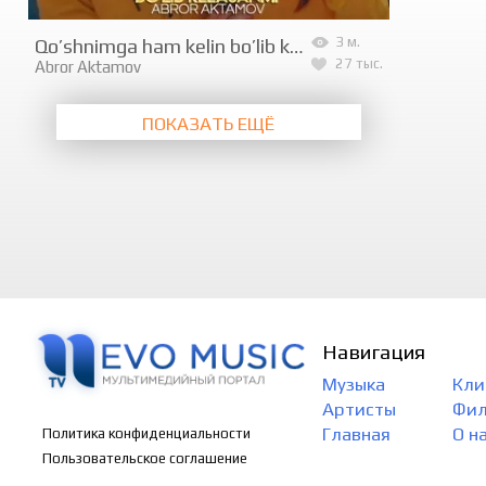
Qo’shnimga ham kelin bo’lib kelasanmi
3 м.
27 тыс.
Abror Aktamov
ПОКАЗАТЬ ЕЩЁ
Навигация
Музыка
Кли
Артисты
Фи
Главная
О н
Политика конфиденциальности
Пользовательское соглашение