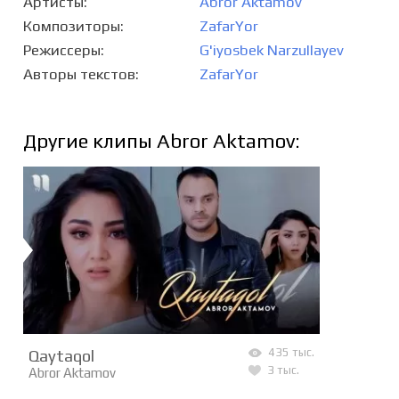
Артисты
Abror Aktamov
Композиторы
ZafarYor
Режиссеры
G'iyosbek Narzullayev
Авторы текстов
ZafarYor
Другие клипы Abror Aktamov:
Qaytaqol
435 тыс.
3 тыс.
Abror Aktamov