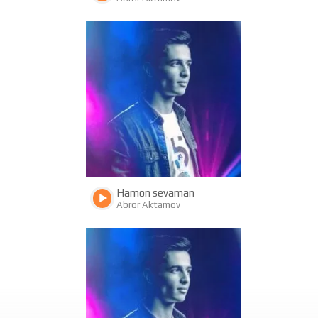
3455
675
Hamon sevaman
Abror Aktamov
4118
689