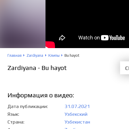
Главная
Zardiyana
Клипы
Bu hayot
Zardiyana - Bu hayot
С
Информация о видео:
Дата публикации
31.07.2021
Язык
Узбекский
Страна
Узбекистан