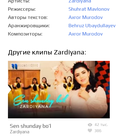
Артисты
Zardiyana
Режиссеры
Shuhrat Mavlonov
Авторы текстов
Axror Murodov
Аранжировщики
Behruz Ubaydullayev
Композиторы
Axror Murodov
Другие клипы Zardiyana:
Sen shunday bo’l
42 тыс.
386
Zardiyana