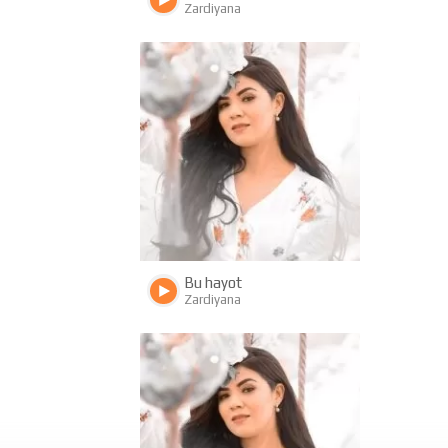
Zardiyana
3978
1088
Bu hayot
Zardiyana
1672
497