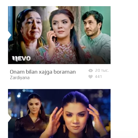
Onam bilan xajga boraman
20 тыс.
441
Zardiyana