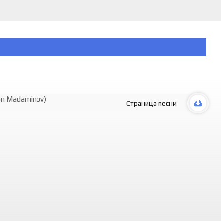
on Madaminov)
Страница песни