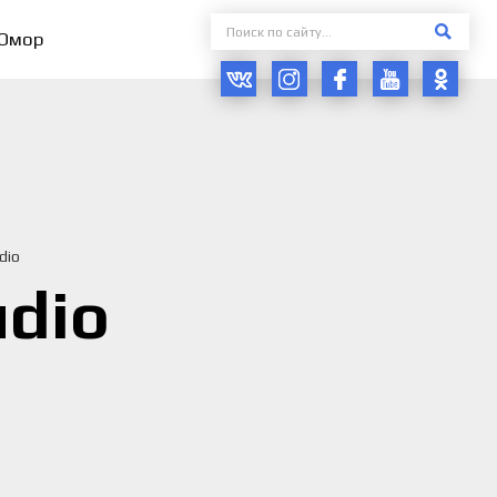
Юмор
dio
udio