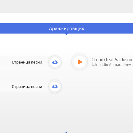
Аранжировщик
Omad (feat Saidusm
Страница песни
Jaloliddin Ahmadaliyev
Страница песни