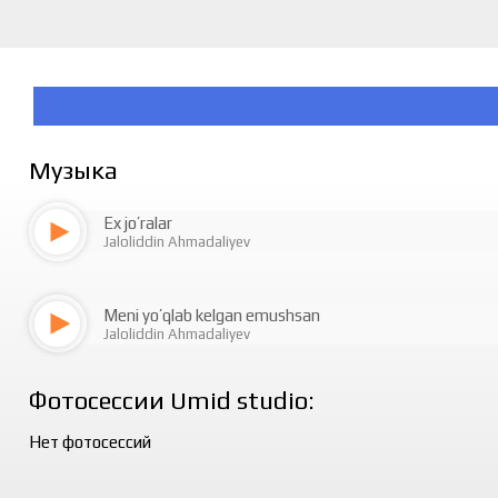
Музыка
Ex jo’ralar
Jaloliddin Ahmadaliyev
Meni yo’qlab kelgan emushsan
Jaloliddin Ahmadaliyev
Фотосессии Umid studio:
Нет фотосессий