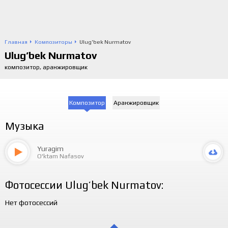
Главная
Композиторы
Ulug'bek Nurmatov
Ulug’bek Nurmatov
композитор, аранжировщик
Композитор
Аранжировщик
Музыка
Yuragim
O'ktam Nafasov
Фотосессии Ulug’bek Nurmatov:
Нет фотосессий