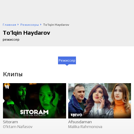
Главная
Режиссеры
To'lqin Haydarov
To’lqin Haydarov
режиссер
Режиссер
Клипы
Sitoram
Afsusdaman
O'ktam Nafasov
Malika Rahmonova