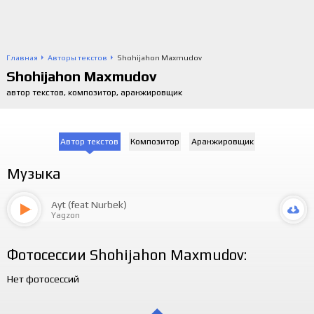
Главная
Авторы текстов
Shohijahon Maxmudov
Shohijahon Maxmudov
автор текстов, композитор, аранжировщик
Автор текстов
Композитор
Аранжировщик
Музыка
Ayt (feat Nurbek)
Yagzon
Фотосессии Shohijahon Maxmudov:
Нет фотосессий