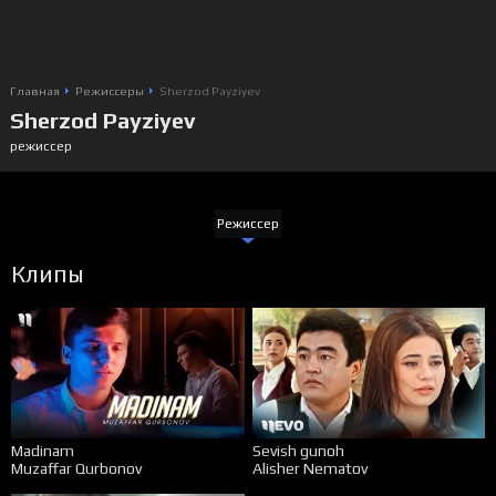
Главная
Режиссеры
Sherzod Payziyev
Sherzod Payziyev
режиссер
Режиссер
Клипы
Madinam
Sevish gunoh
Muzaffar Qurbonov
Alisher Nematov