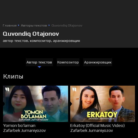
Главная
Авторы текстов
Quvondiq Otajonov
Quvondiq Otajonov
автор текстов, композитор, аранжировщик
Автор текстов
Композитор
Аранжировщик
Клипы
Yomon bo’laman
Erkatoy (Official Music Video)
Zafarbek Jumaniyozov
Zafarbek Jumaniyozov