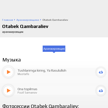
Главная
Аранжировщики
Otabek Qambaraliev
Otabek Qambaraliev
аранжировщик
Аранжировщик
Музыка
Tushlarimga kiring, Ya Rasululloh
Mustafo
Ona topilmas
Fozil Samanov
Фотосессии Otabek Qambaraliev: