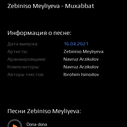
Zebiniso Meyliyeva - Muxabbat
Информация о песне:
Дата выпуска
16.04.2021
Артисты
Zebiniso Meyliyeva
Аранжировщики
Navruz Arzikulov
Композиторы
Navruz Arzikulov
Авторы текстов
Ibrohim Ismoilov
Песни Zebiniso Meyliyeva:
Dona-dona