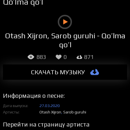
Qo’lma qo’l
Otash Xijron, Sarob guruhi - Qo’lma
qo’l
883
0
871
СКАЧАТЬ МУЗЫКУ
Информация о песне:
Дата выпуска
27.03.2020
Артисты
Otash Xijron
,
Sarob guruhi
Перейти на страницу артиста