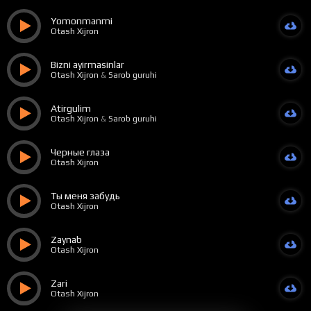
Yomonmanmi
Otash Xijron
Bizni ayirmasinlar
Otash Xijron
&
Sarob guruhi
Atirgulim
Otash Xijron
&
Sarob guruhi
Черные глаза
Otash Xijron
Ты меня забудь
Otash Xijron
Zaynab
Otash Xijron
Zari
Otash Xijron