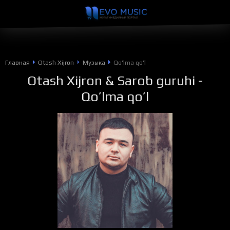
Главная
Otash Xijron
Музыка
Qo'lma qo'l
Otash Xijron
&
Sarob guruhi
-
Qo’lma qo’l