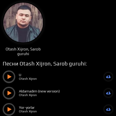
Otash Xijron, Sarob
guruhi
Песни Otash Xijron, Sarob guruhi:
U
Otash Xijron
Aldamadim (new version)
Otash Xijron
Yor-yorlar
Otash Xijron