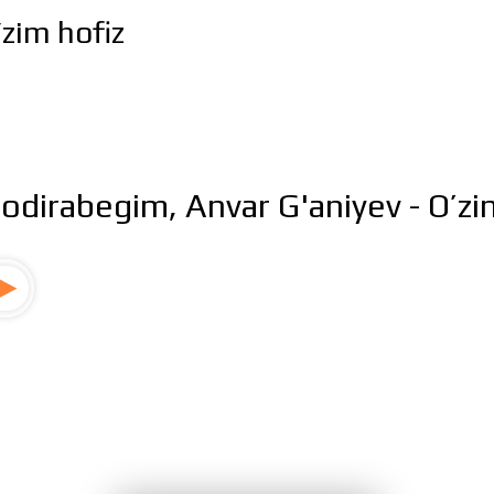
’zim hofiz
odirabegim, Anvar G'aniyev - O’zi