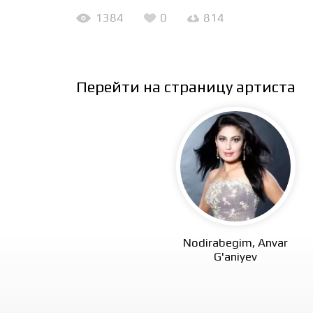
1384
0
814
Перейти на страницу артиста
Nodirabegim, Anvar
G'aniyev