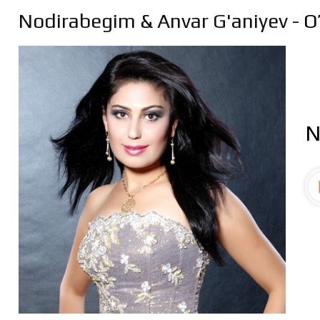
Nodirabegim
&
Anvar G'aniyev
- O
N