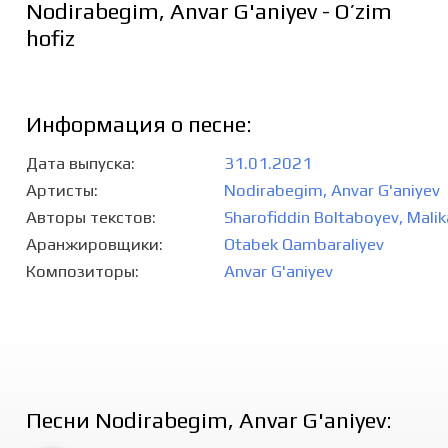
Nodirabegim, Anvar G'aniyev - O’zim
hofiz
Информация о песне:
Дата выпуска
31.01.2021
Артисты
Nodirabegim
,
Anvar G'aniyev
Авторы текстов
Sharofiddin Boltaboyev
,
Malik
Аранжировщики
Otabek Qambaraliyev
Композиторы
Anvar G'aniyev
Песни Nodirabegim, Anvar G'aniyev: