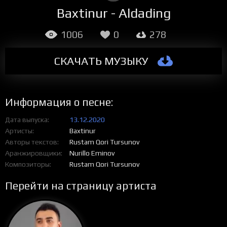
Baxtinur - Aldading
1006
0
278
СКАЧАТЬ МУЗЫКУ
Информация о песне:
Дата выпуска
13.12.2020
Артисты
Baxtinur
Авторы текстов
Rustam Qori Tursunov
Аранжировщики
Nurillo Eminov
Композиторы
Rustam Qori Tursunov
Перейти на страницу артиста