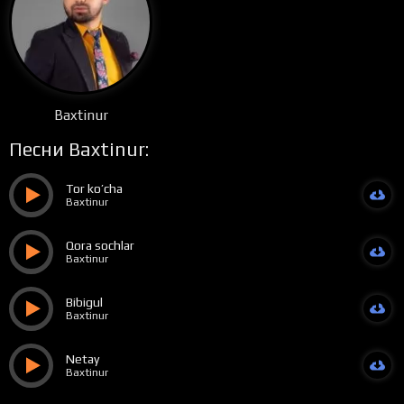
Baxtinur
Песни Baxtinur:
Tor ko’cha
Baxtinur
Qora sochlar
Baxtinur
Bibigul
Baxtinur
Netay
Baxtinur