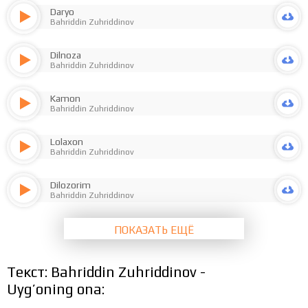
Daryo
Bahriddin Zuhriddinov
Dilnoza
Bahriddin Zuhriddinov
Kamon
Bahriddin Zuhriddinov
Lolaxon
Bahriddin Zuhriddinov
Dilozorim
Bahriddin Zuhriddinov
ПОКАЗАТЬ ЕЩЁ
Текст: Bahriddin Zuhriddinov -
Uyg’oning ona: