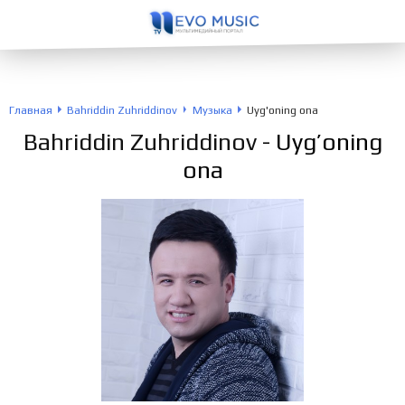
Главная
Bahriddin Zuhriddinov
Музыка
Uyg'oning ona
Bahriddin Zuhriddinov
- Uyg’oning
ona