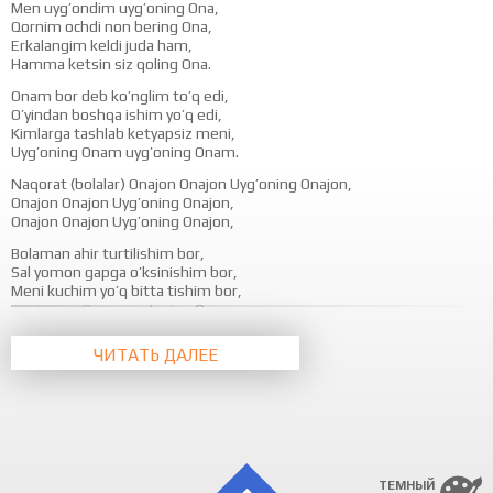
Men uyg’ondim uyg’oning Ona,
Qornim ochdi non bering Ona,
Erkalangim keldi juda ham,
Hamma ketsin siz qoling Ona.
Onam bor deb ko’nglim to’q edi,
O’yindan boshqa ishim yo’q edi,
Kimlarga tashlab ketyapsiz meni,
Uyg’oning Onam uyg’oning Onam.
Naqorat (bolalar) Onajon Onajon Uyg’oning Onajon,
Onajon Onajon Uyg’oning Onajon,
Onajon Onajon Uyg’oning Onajon,
Bolaman ahir turtilishim bor,
Sal yomon gapga o’ksinishim bor,
Meni kuchim yo’q bitta tishim bor,
Uyg’oning Onam uyg’oning Onam.
Yetim degan so’zni bugun eshitdim,
ЧИТАТЬ ДАЛЕЕ
Yoqmadi menga og’ridi dilim.
O’ldi dedilar nima u o’lim,
Uyg’oning Onam uyg’oning Onam.
Naqorat (bolalar) Onajon Onajon Uyg’oning Onajon,
Onajon Onajon Uyg’oning Onajon,
Onajon Onajon Uyg’oning Onajon,
ТЕМНЫЙ