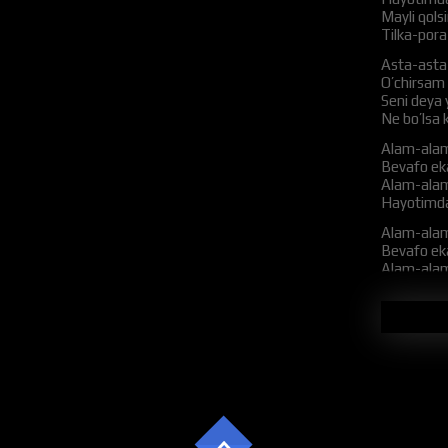
Mayli qolsi
Tilka-pora 
Asta-asta 
O’chirsam 
Seni deya
Ne bo’lsa 
Alam-alam
Bevafo ek
Alam-alam
Hayotimda 
Alam-alam
Bevafo ek
Alam-alam
Hayotimda 
Hayotimnin
Endi bo’ld
Yurak bo’ls
Yurakda xi
Hayoldasa
Eh qanday 
Eshitmaydi