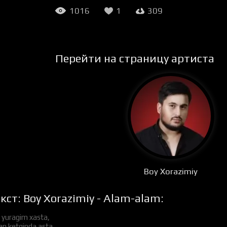
1016
1
309
Перейти на страницу артиста
Boy Xorazimiy
кст: Boy Xorazimiy - Alam-alam:
di yuragim xasta,
n ketginda asta,