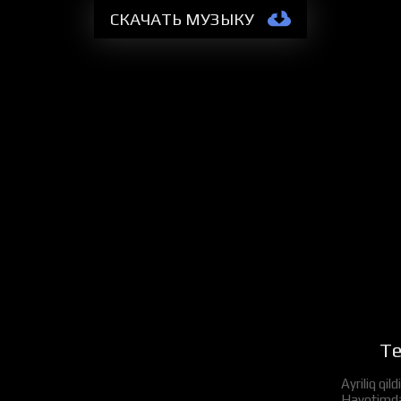
СКАЧАТЬ МУЗЫКУ
Те
Ayriliq qil
Hayotimda