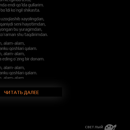
nda endi qo’lda gullarim.
bo’ldi ko’ngil shikasta.
uzoqlashib xayolingdan,
qaniydi seni hayotimdan,
 yongan bu yuragimdan,
ko’raman shu taqdirimdan.
, alam-alam,
anku qoshlari qalam.
, alam-alam,
eding o’zing bir donam.
, alam-alam,
anku qoshlari qalam.
, alam-alam,
eding o’zing bir donam.
ЧИТАТЬ ДАЛЕЕ
g eding bo’lagi,
ing kimni keragi?
a kelar so’ragi,
jron qilarkan alam.
m yumsam ko’zimni,
qilib alday o’zimni,
 birov so’zimni,
СВЕТЛЫЙ