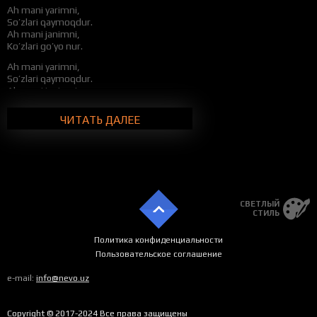
Ah mani yarimni,
So’zlari qaymoqdur.
Ah mani janimni,
Ko’zlari go’yo nur.
Ah mani yarimni,
So’zlari qaymoqdur.
Ah mani janimni,
Ko’zlari go’yo nur.
ЧИТАТЬ ДАЛЕЕ
Yaqadi so’zlar manga,
Boylandimmi yor sanga,
Izlaringda sarsonman,
Ishqingda yona-yona.
Yaqadi so’zlar manga,
Boylandimmi yor sanga,
Izlaringda sarsonman,
СВЕТЛЫЙ
СТИЛЬ
Ishqingda yona-yona.
Ah mani yarimni,
Политика конфиденциальности
So’zlari qaymoqdur.
Пользовательское соглашение
Ah mani janimni,
Ko’zlari go’yo nur.
e-mail:
info@nevo.uz
Ah mani yarimni,
So’zlari qaymoqdur.
Copyright © 2017-2024 Все права защищены