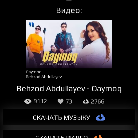
Видео:
Qaymoq
Behzod Abdullayev
Behzod Abdullayev - Qaymoq
9112
73
2766
СКАЧАТЬ МУЗЫКУ
СКАЧАТЬ ВИДЕО