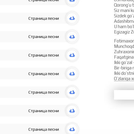
Qorong’u 
Siz mani 
Sizdek go’
Страница песни
Adashibma
U ham bo’ls
Egizagiz Z
Страница песни
Fotimaxon
Munchoqda
Zuhraxonim
Страница песни
Faqatgina 
Ikki go’zal 
Bir-biriga
Ikki do’stn
Страница песни
O’zlariga 
Fotimaxon
Страница песни
Men tomon
Zuhraxoni
Jonim bera
Biz tomon
Страница песни
Unisini bu
Unisi bunis
Balki atay
Страница песни