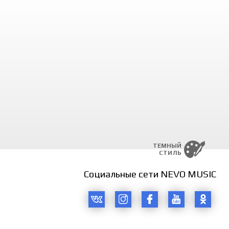
im, ey yorim,
ga bir qarang.
m, ey jonim,
y jonim so’rang.
ga qarashmadi,
nisi emas ekan.
i bo’ganidachi,
 qaramasachi.
 bilmadim,
o Zuhrasi.
 sevganim,
im bu nimasi?
i qisqasi,
g go’zallar.
ik sizlarni.
n o’zgalar.
ТЕМНЫЙ
СТИЛЬ
 bilmadim,
o Zuhrasi.
Социальные сети NEVO MUSIC
 sevganim,
im bu nimasi?
i qisqasi,
g go’zallar.
ik sizlarni.
n o’zgalar.