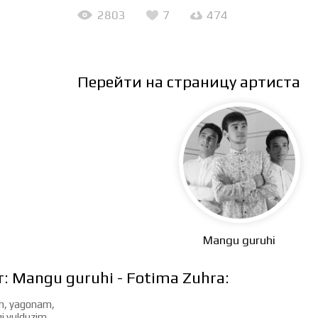
2803
7
474
Перейти на страницу артиста
Mangu guruhi
т: Mangu guruhi - Fotima Zuhra:
m, yagonam,
 yulduzim.