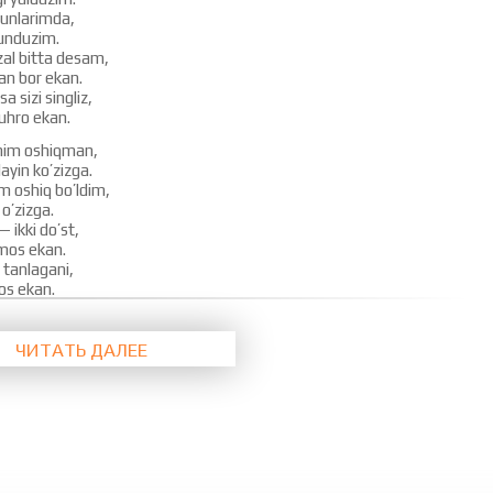
tunlarimda,
kunduzim.
zal bitta desam,
n bor ekan.
a sizi singliz,
uhro ekan.
im oshiqman,
yin ko’zizga.
 oshiq bo’ldim,
o’zizga.
— ikki do’st,
 mos ekan.
i tanlagani,
xos ekan.
im, ey yorim,
ga bir qarang.
ЧИТАТЬ ДАЛЕЕ
m, ey jonim,
y jonim so’rang.
ga qarashmadi,
nisi emas ekan.
i bo’ganidachi,
 qaramasachi.