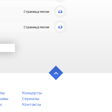
Fotimaxon
Men tomon
Zuhraxoni
Страница песни
Jonim bera
Biz tomon
Unisini bu
Страница песни
Unisi bunis
Balki atay
Qaysi biri
Fotimasi y
Qaysi biri
Adashtird
Xullas gapn
Rozi bo’lin
Baxtli etayl
Havas qilsi
Qaysi biri
Fotimasi y
Qaysi biri
Adashtird
пы
Концерты
Xullas gapn
льмы
Сериалы
Rozi bo’lin
ас
Контакты
Baxtli etayl
Havas qilsi