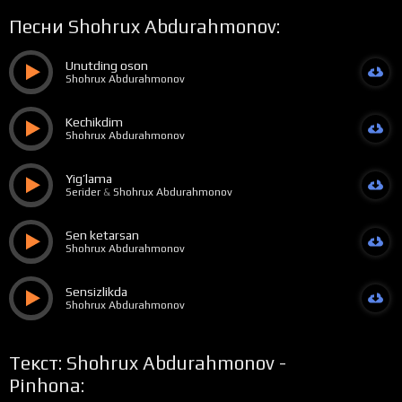
Песни Shohrux Abdurahmonov:
Unutding oson
Shohrux Abdurahmonov
Kechikdim
Shohrux Abdurahmonov
Yig’lama
Serider
&
Shohrux Abdurahmonov
Sen ketarsan
Shohrux Abdurahmonov
Sensizlikda
Shohrux Abdurahmonov
Текст: Shohrux Abdurahmonov -
Pinhona: