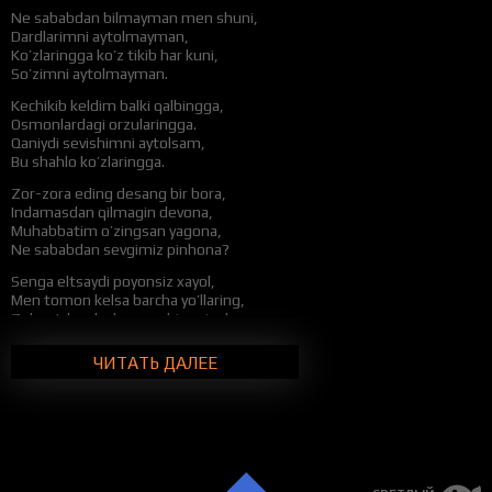
Ne sababdan bilmayman men shuni,
Dardlarimni aytolmayman,
Ko’zlaringga ko’z tikib har kuni,
So’zimni aytolmayman.
Kechikib keldim balki qalbingga,
Osmonlardagi orzularingga.
Qaniydi sevishimni aytolsam,
Bu shahlo ko’zlaringga.
Zor-zora eding desang bir bora,
Indamasdan qilmagin devona,
Muhabbatim o’zingsan yagona,
Ne sababdan sevgimiz pinhona?
Senga eltsaydi poyonsiz xayol,
Men tomon kelsa barcha yo’llaring,
Zulmatda adashgan oshiq misol,
Tutib yurardim sening qo’llaring.
ЧИТАТЬ ДАЛЕЕ
Dilingda nima bor bilolmayman,
So’zlarimni ayta olmayman nedan.
Seni bir lahza unutolmayman,
Tingla qalb kuylar muhabbatimdan.
Zor-zora eding desang bir bora,
Indamasdan qilmagin devona,