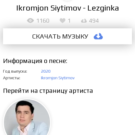
Ikromjon Siytimov - Lezginka
1160
1
494
СКАЧАТЬ МУЗЫКУ
Информация о песне:
Год выпуска
2020
Артисты
Ikromjon Siytimov
Перейти на страницу артиста