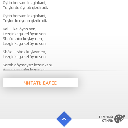
Oytib bersam lezginkani,
To‘ylordo òynob qizdirodi.
Oytib bersam lezginkani,
Tòylordo òynob qizdirodi.
Kel — kel òyno sen,
Lezginkaga kel òyno sen.
Sho‘x shòx kuylaymen,
Lezginkaga kel òyno sen.
Shòx — shòx kuylaymen,
Lezginkaga kel òyno sen.
Sòrob qòymoysiz lezginkani,
Ana sizga shòx lezginka.
Òzinggizni kòrsating siz,
Lezginkaga shòx òynong siz.
ЧИТАТЬ ДАЛЕЕ
Òzinggizni kòrsating siz,
Lezginkaga shòx òynong siz.
Kel — kel òyno sen,
Lezginkaga kel òyno sen.
Sho‘x — shòx kuylaymen,
Lezginkaga kel òyno sen.
ТЕМНЫЙ
СТИЛЬ
Sho‘x — shòx kuylaymen,