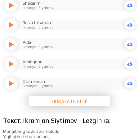
Shakarim
Ikromjon Siytimov
Ro’za tutaman
Ikromjon Siytimov
Aida
Ikromjon Siytimov
Joningnon
Ikromjon Siytimov
Otam-onam
Ikromjon Siytimov
ПОКАЗАТЬ ЕЩЁ
Текст: Ikromjon Siytimov - Lezginka:
Monģitning tòylori zòr bòlodi,
Yigit qizlori sho‘x bòlodi,