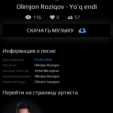
Olimjon Roziqov - Yo’q endi
116
0
57
СКАЧАТЬ МУЗЫКУ
Информация о песне:
Дата выпуска
01.06.2026
Артисты
Olimjon Roziqov
Авторы текстов
Zebo Mirzayeva
Аранжировщики
Olimjon Roziqov
Композиторы
O'ktam Savopov
Перейти на страницу артиста