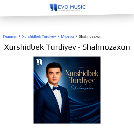
Главная
Xurshidbek Turdiyev
Музыка
Shahnozaxon
Xurshidbek Turdiyev
- Shahnozaxon