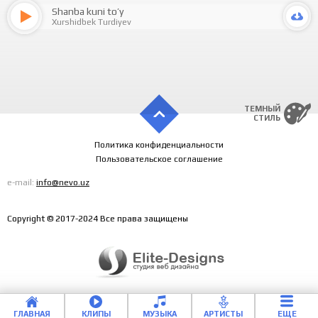
Shanba kuni to’y
Xurshidbek Turdiyev
ТЕМНЫЙ
СТИЛЬ
Политика конфиденциальности
Пользовательское соглашение
e-mail:
info@nevo.uz
Copyright © 2017-2024 Все права защищены
Shahnozaxon
by Xurshidbek
Turdiyev
Shahnozaxon
00:00
03:45
ЕЩЕ
ГЛАВНАЯ
КЛИПЫ
МУЗЫКА
АРТИСТЫ