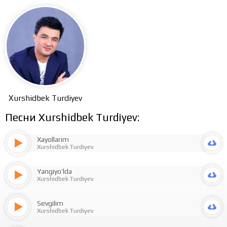
Xurshidbek Turdiyev
Песни Xurshidbek Turdiyev:
Xayollarim
Xurshidbek Turdiyev
Yangiyo’lda
Xurshidbek Turdiyev
Sevgilim
Xurshidbek Turdiyev