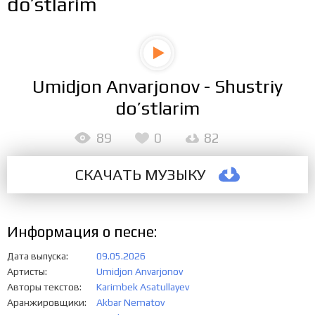
do’stlarim
Umidjon Anvarjonov - Shustriy
do’stlarim
89
0
82
СКАЧАТЬ МУЗЫКУ
Информация о песне:
Дата выпуска
09.05.2026
Артисты
Umidjon Anvarjonov
Авторы текстов
Karimbek Asatullayev
Аранжировщики
Akbar Nematov