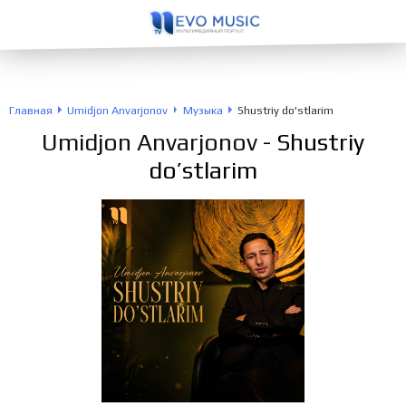
Главная
Umidjon Anvarjonov
Музыка
Shustriy do'stlarim
Umidjon Anvarjonov
- Shustriy
do’stlarim