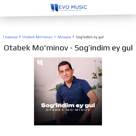
Главная
Otabek Mo'minov
Музыка
Sog'indim ey gul
Otabek Mo'minov
- Sog’indim ey gul