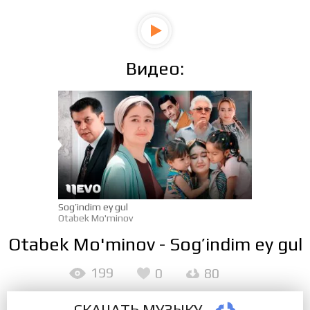
Видео:
Sog’indim ey gul
Otabek Mo'minov
Otabek Mo'minov - Sog’indim ey gul
199
0
80
СКАЧАТЬ МУЗЫКУ