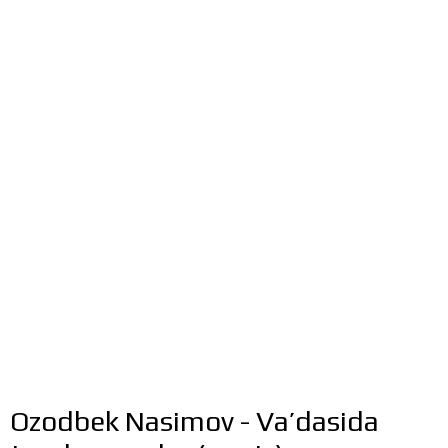
Ozodbek Nasimov - Va’dasida