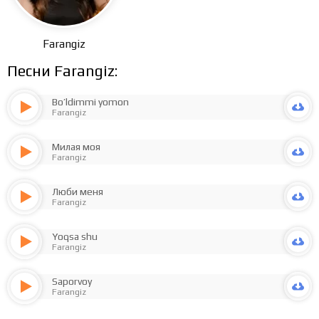
Farangiz
Песни Farangiz:
Bo’ldimmi yomon
Farangiz
Милая моя
Farangiz
Люби меня
Farangiz
Yoqsa shu
Farangiz
Saporvoy
Farangiz