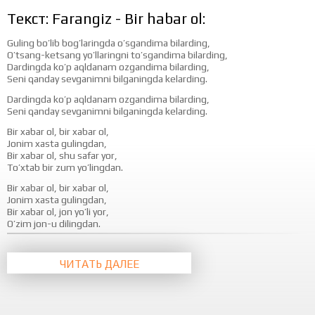
Текст: Farangiz - Bir habar ol:
Guling bo’lib bog’laringda o’sgandima bilarding,
O’tsang-ketsang yo’llaringni to’sgandima bilarding,
Dardingda ko’p aqldanam ozgandima bilarding,
Seni qanday sevganimni bilganingda kelarding.
Dardingda ko’p aqldanam ozgandima bilarding,
Seni qanday sevganimni bilganingda kelarding.
Bir xabar ol, bir xabar ol,
Jonim xasta gulingdan,
Bir xabar ol, shu safar yor,
To’xtab bir zum yo’lingdan.
Bir xabar ol, bir xabar ol,
Jonim xasta gulingdan,
Bir xabar ol, jon yo’li yor,
O’zim jon-u dilingdan.
Zorligimni shu ko’zlaring,
Ko’rmasmiya xay yay yay.
ЧИТАТЬ ДАЛЕЕ
Bir gapingda yarim ko’nglim,
To’lmasmiya xay yay yay.
Tashnaligim, tarovatim,
Aytib tursa hech yo’qsa,