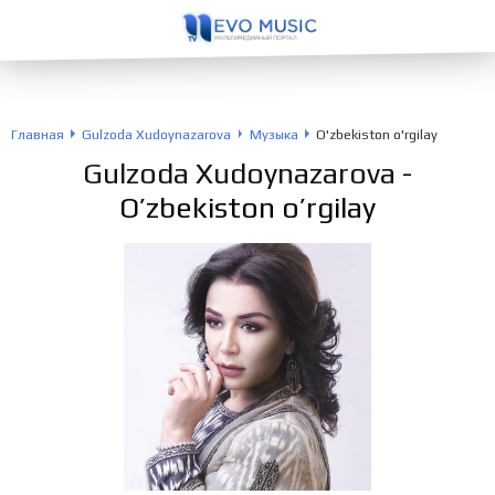
Главная
Gulzoda Xudoynazarova
Музыка
O'zbekiston o'rgilay
Gulzoda Xudoynazarova
-
O’zbekiston o’rgilay