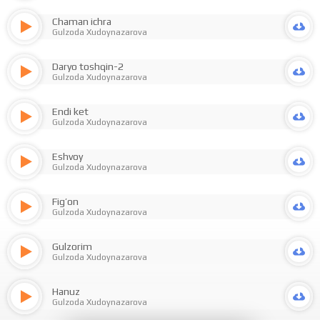
Chaman ichra
Gulzoda Xudoynazarova
Daryo toshqin-2
Gulzoda Xudoynazarova
Endi ket
Gulzoda Xudoynazarova
Eshvoy
Gulzoda Xudoynazarova
Fig’on
Gulzoda Xudoynazarova
Gulzorim
Gulzoda Xudoynazarova
Hanuz
Gulzoda Xudoynazarova