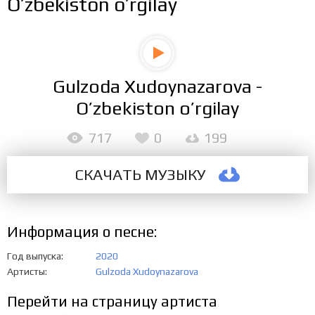
O’zbekiston o’rgilay
Gulzoda Xudoynazarova -
O’zbekiston o’rgilay
717
0
199
СКАЧАТЬ МУЗЫКУ
Информация о песне:
Год выпуска
2020
Артисты
Gulzoda Xudoynazarova
Перейти на страницу артиста