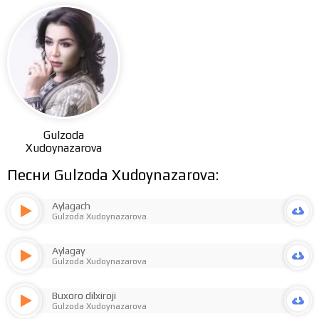
Gulzoda
Xudoynazarova
Песни Gulzoda Xudoynazarova:
Aylagach
Gulzoda Xudoynazarova
Aylagay
Gulzoda Xudoynazarova
Buxoro dilxiroji
Gulzoda Xudoynazarova