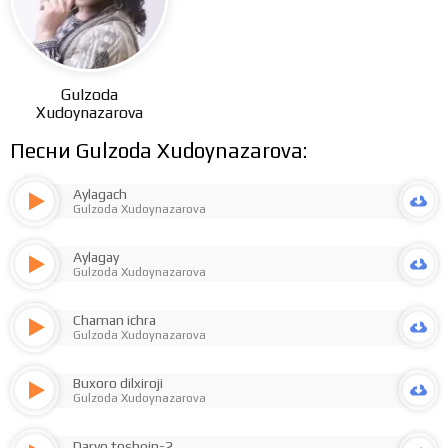
Gulzoda
Xudoynazarova
Песни Gulzoda Xudoynazarova:
Aylagach
Gulzoda Xudoynazarova
Aylagay
Gulzoda Xudoynazarova
Chaman ichra
Gulzoda Xudoynazarova
Buxoro dilxiroji
Gulzoda Xudoynazarova
Daryo toshqin-2