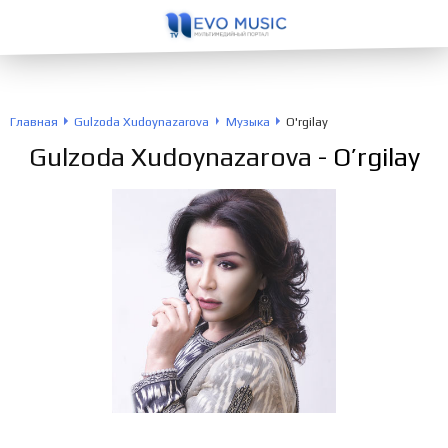
Главная
Gulzoda Xudoynazarova
Музыка
O'rgilay
Gulzoda Xudoynazarova
- O’rgilay