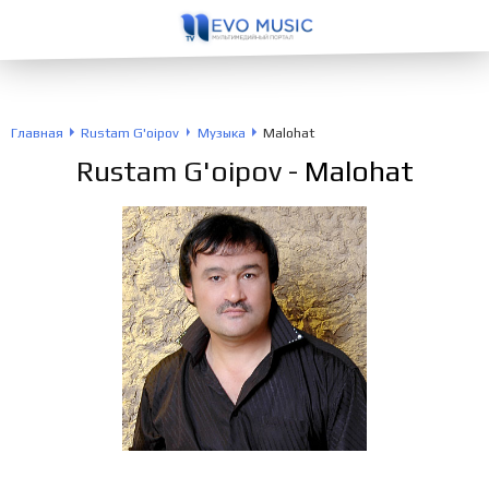
Главная
Rustam G'oipov
Музыка
Malohat
Rustam G'oipov
- Malohat