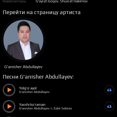
Композиторы
G'ayrat Isoqov
,
Shuxrat Hakimov
Перейти на страницу артиста
G'anisher Abdullayev
Песни G'anisher Abdullayev:
Yolg’iz ayol
G'anisher Abdullayev
Yaxshi ko’raman
G'anisher Abdullayev
&
Zokir Sobirov