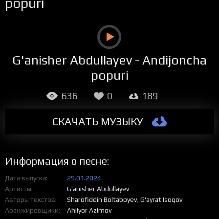
popuri
G'anisher Abdullayev - Andijoncha
popuri
636
0
189
СКАЧАТЬ МУЗЫКУ
Информация о песне:
Дата выпуска
29.01.2024
Артисты
G'anisher Abdullayev
Авторы текстов
Sharofiddin Boltaboyev
,
G'ayrat Isoqov
Аранжировщики
Ahliyor Azimov