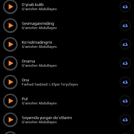
O’ynab kulib
G'anisher Abdullayev
Sevmaganmiding
G'anisher Abdullayev
Ko’nolmadingmi
G'anisher Abdullayev
Onama
G'anisher Abdullayev
Ona
Farhod Saidzod
&
Elyor To'ychiyev
Pul
G'anisher Abdullayev
Soyamda yurgan do’stlarim
G'anisher Abdullayev