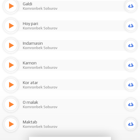
Galdi
Komronbek Soburov
Hoy pari
Komronbek Soburov
Indamasin
Komronbek Soburov
Kamon
Komronbek Soburov
Kor atar
Komronbek Soburov
O malak
Komronbek Soburov
Maktab
Komronbek Soburov