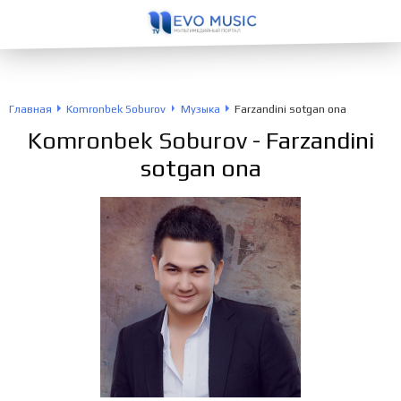
Главная
Komronbek Soburov
Музыка
Farzandini sotgan ona
Komronbek Soburov
- Farzandini
sotgan ona