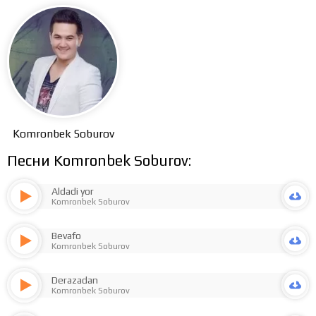
Komronbek Soburov
Песни Komronbek Soburov:
Aldadi yor
Komronbek Soburov
Bevafo
Komronbek Soburov
Derazadan
Komronbek Soburov