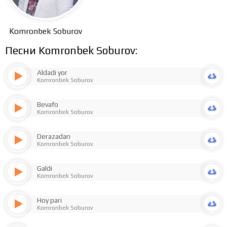
Komronbek Soburov
Песни Komronbek Soburov:
Aldadi yor
Komronbek Soburov
Bevafo
Komronbek Soburov
Derazadan
Komronbek Soburov
Galdi
Komronbek Soburov
Hoy pari
Komronbek Soburov