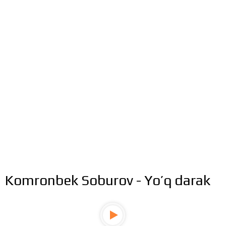
Komronbek Soburov - Yo’q darak