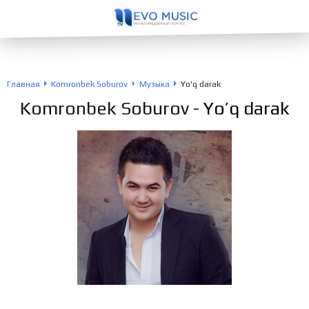
Главная
Komronbek Soburov
Музыка
Yo'q darak
Komronbek Soburov
- Yo’q darak