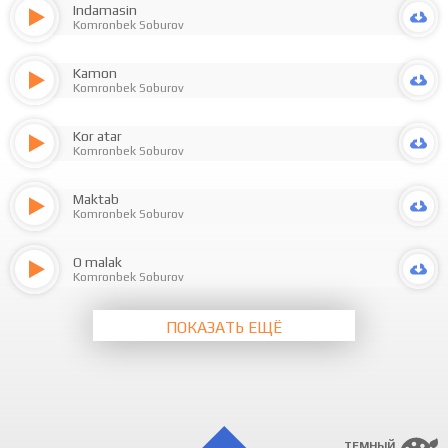
Indamasin
Komronbek Soburov
Kamon
Komronbek Soburov
Kor atar
Komronbek Soburov
Maktab
Komronbek Soburov
O malak
Komronbek Soburov
ПОКАЗАТЬ ЕЩЁ
ТЕМНЫЙ