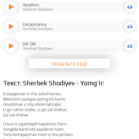
Ajoyibsiz
Sherbek Shodiyev
Daryomaney
Sherbek Shodiyev
Dili-Dili
Sherbek Shodiyev
ПОКАЗАТЬ ЕЩЁ
Текст: Sherbek Shodiyev - Yomg’ir:
Eslayapman o’sha sehrli kunni,
Ikkimizni uvutgan yomg’irli tunni.
Unutilmas o’sha shirin lahzalar,
U go’zal ko’chalar, u go’zal shahar,
Go’zal shahar.
U kun o’zgachaydi hayotimiz ham,
Sevgida band edi xayolimiz ham,
Yana ketayapman men o’sha yo’ldan,