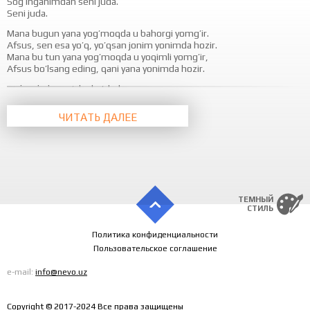
Sog’inganimdan seni juda.
Seni juda.
Mana bugun yana yog’moqda u bahorgi yomg’ir.
Afsus, sen esa yo’q, yo’qsan jonim yonimda hozir.
Mana bu tun yana yog’moqda u yoqimli yomg’ir,
Afsus bo’lsang eding, qani yana yonimda hozir.
O’sha shahar, o’sha ko’chalar,
Unutilmas hech u kechalar
Kutaveraman seni har yil,
ЧИТАТЬ ДАЛЕЕ
Kelganida yana u aprel,
O’sha aprel.
Mana bugun yana yog’moqda u bahorgi yomg’ir.
Afsus, sen esa yo’q, yo’qsan jonim yonimda hozir.
Mana bu tun yana yog’moqda u yoqimli yomg’ir,
Afsus bo’lsang eding, qani yana yonimda hozir.
ТЕМНЫЙ
СТИЛЬ
Mana bugun yana yog’moqda u bahorgi yomg’ir.
Afsus, sen esa yo’q, yo’qsan jonim yonimda hozir.
Mana bu tun yana yog’moqda u yoqimli yomg’ir,
Политика конфиденциальности
Afsus bo’lsang eding, qani yana yonimda hozir.
Пользовательское соглашение
e-mail:
info@nevo.uz
Copyright © 2017-2024 Все права защищены