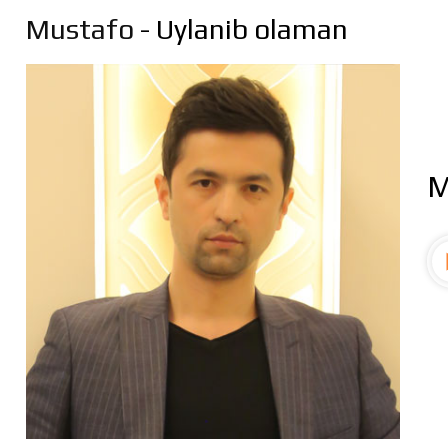
Mustafo
- Uylanib olaman
M