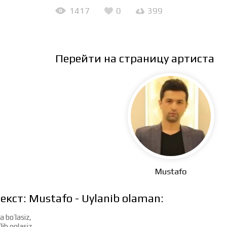
1417
0
399
Перейти на страницу артиста
Mustafo
екст: Mustafo - Uylanib olaman:
a bo’lasiz,
lib qolasiz,