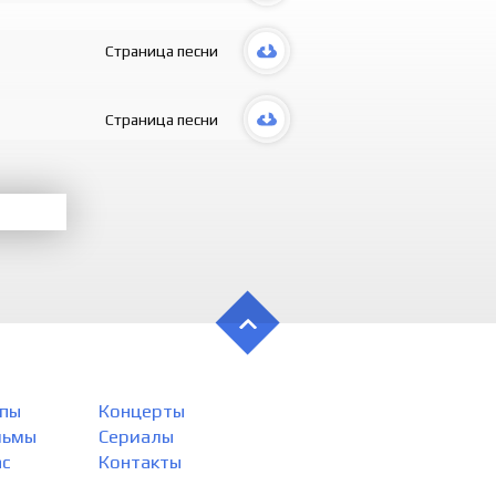
Uylanib o
Nima-nima 
Страница песни
Hayron bo’
Yonasiz-a,
Ado bo’lib 
Страница песни
Ko’rasiz ha
Bir-birimi
Ko’rasiz ha
Bir-birimi
Biz sizni k
Uylanib o
Biz sizni k
Uylanib o
Nima bo’ls
Hayron bo’
Yonasiz-a,
Ado bo’lib 
пы
Концерты
She’r yozd
Eshitganla
льмы
Сериалы
She’r yozd
ас
Контакты
Eshitganla