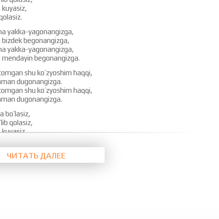
 kuyasiz,
qolasiz.
sha yakka-yagonangizga,
bizdek begonangizga,
sha yakka-yagonangizga,
mendayin begonangizga.
tomgan shu ko’zyoshim haqqi,
laman dugonangizga.
tomgan shu ko’zyoshim haqqi,
laman dugonangizga.
a bo’lasiz,
lib qolasiz,
 kuyasiz,
qolasiz.
ЧИТАТЬ ДАЛЕЕ
oqangiz ushlab qolasiz,
’zingiz yoshlab olasiz.
oqangiz ushlab qolasiz,
’zingiz yoshlab olasiz.
bingiz tishlab qolasiz,
laman dugonangizga.
bingiz tishlab qolasiz,