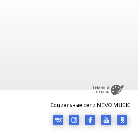
laman dugonangizga
bo’lasiz,
lib qolasiz,
 kuyasiz,
qolasiz.
li biz baxtli bo’lamiz,
zni ham sevib qolamiz,
li biz baxtli bo’lamiz,
zni ham sevib qolamiz.
ulishib yodga olamiz,
laman dugonangizga.
ulishib yodga olamiz,
laman dugonangizga.
ТЕМНЫЙ
a bo’lasiz,
СТИЛЬ
lib qolasiz,
 kuyasiz,
Социальные сети NEVO MUSIC
qolasiz.
im hofizlar kuyga solsin deb,
r mayli hayron bo’lsin deb,
im hofizlar kuyga solsin deb,
r mayli hayron bo’lsin deb,