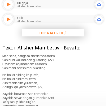
Bu geja
Alisher Mambetov
Guli
Alisher Mambetov
ПОКАЗАТЬ ЕЩЁ
Текст: Alisher Mambetov - Bevafo:
Man sana, sangaaa sherlar yozardim,
San buni xazilmi deb gularding. (2x)
Oʻylasam aqlimdanam azardim,
San mani sevishimni bilarding.
Na boʻldi qilding koʻp jafo,
Na boʻldi qildimmi xato.
Alib tashladim yurakdan,
Adingni qoʻydim bevafo. (2x)
Xayolda boraman san tomonlar,
Xayolda sevar degan gumonlar. (2x)
Yoʻq sani yuldan urgʻan,
Yomonlar, ooo yomonlar.