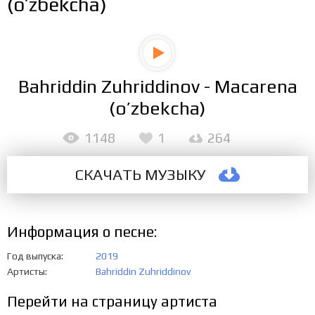
(o’zbekcha)
Bahriddin Zuhriddinov - Macarena
(o’zbekcha)
1148
1
264
СКАЧАТЬ МУЗЫКУ
Информация о песне:
Год выпуска
2019
Артисты
Bahriddin Zuhriddinov
Перейти на страницу артиста