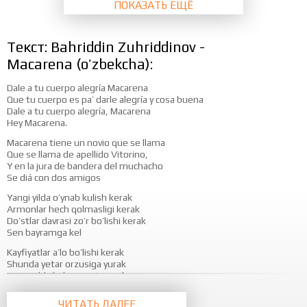
ПОКАЗАТЬ ЕЩЁ
Текст: Bahriddin Zuhriddinov -
Macarena (o’zbekcha):
Dale a tu cuerpo alegría Macarena
Que tu cuerpo es pa’ darle alegría y cosa buena
Dale a tu cuerpo alegría, Macarena
Hey Macarena.
Macarena tiene un novio que se llama
Que se llama de apellido Vitorino,
Y en la jura de bandera del muchacho
Se diá con dos amigos
Yangi yilda o’ynab kulish kerak
Armonlar hech qolmasligi kerak
Do’stlar davrasi zo’r bo’lishi kerak
Sen bayramga kel
Kayfiyatlar a’lo bo’lishi kerak
Shunda yetar orzusiga yurak
Yangi yilda kelar yangi omad
Sen manga ishon
ЧИТАТЬ ДАЛЕЕ
Ona yurtni asrashimiz kerak