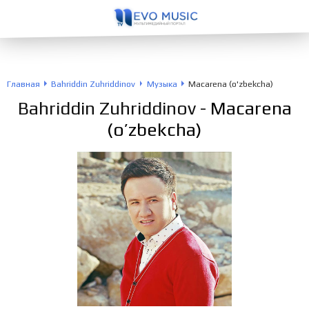
Главная
Bahriddin Zuhriddinov
Музыка
Macarena (o'zbekcha)
Bahriddin Zuhriddinov
- Macarena
(o’zbekcha)