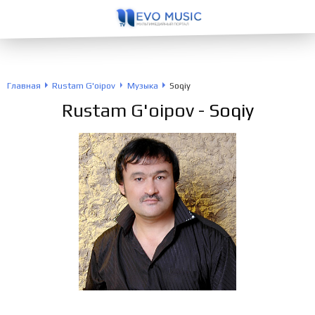
Главная
Rustam G'oipov
Музыка
Soqiy
Rustam G'oipov
- Soqiy