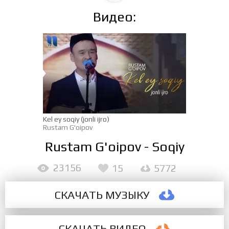
Видео:
Kel ey soqiy (jonli ijro)
Rustam G'oipov
Rustam G'oipov - Soqiy
23156
15
5772
СКАЧАТЬ МУЗЫКУ
СКАЧАТЬ ВИДЕО