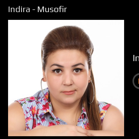
Indira
- Musofir
I