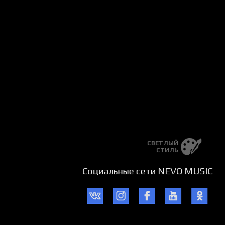
 sog’inmadizmi?
i mushtoq kutadi,
ichga yutadi,
b o’zdan kechadi,
 sog’inmadizmi?
 sog’inmadizmi?
СВЕТЛЫЙ
СТИЛЬ
Социальные сети NEVO MUSIC