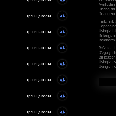
Ayriliqdan
Onangizni
Onangizni
Страница песни
Tirikchili
Topganing
Uyingizda 
Страница песни
Bolangizn
Bolangizn
Страница песни
Ro’zg’or d
O’zga yurt
Bir ketgan
Uyingizni 
Страница песни
Uyingizni 
Sizga taqd
Har kunin
Страница песни
Yurt sog’i
Yurtingizn
Yurtingizn
Страница песни
Duo qilar s
Yegan oshi
Dilda iymo
Страница песни
Otangizni