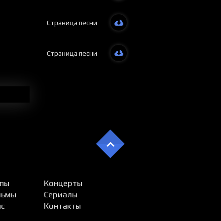
Otangizni
Yo’lingizn
Страница песни
Alamlarni 
Sizni o’yla
Yoringizni
Страница песни
Yoringizni
пы
Концерты
льмы
Сериалы
ас
Контакты