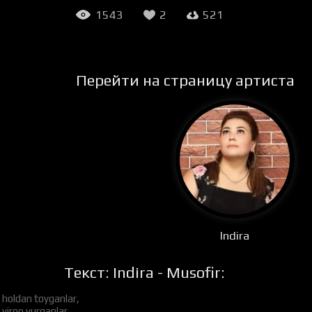
1543
2
521
Перейти на страницу артиста
Indira
Текст: Indira - Musofir:
 holdan toyganlar,
yiroq yurganlar,