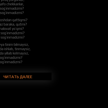
 jafo chekkanlar,
 sog’inmadizmi?
 sog’inmadizmi?
k toshdan qattiqmi?
iz baraka, qutmi?
halovat yo’qmi?
i sog’inmadizmi?
i sog’inmadizmi?
eya tinim bilmaysiz,
da ishlab, tinmaysiz,
da yillab kelmaysiz,
sog’inmadizmi?
sog’inmadizmi?
ir kulmadi uyda,
giz o’zga makonda,
ЧИТАТЬ ДАЛЕЕ
nchi juda yomonda,
i sog’inmadizmi?
i sog’inmadizmi?
izni har lahza,
 sizsiz bemaza,
n niyati toza,
 sog’inmadizmi?