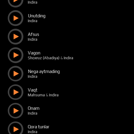
Indira
Unutding
Indira
Afsus
Indira
Vagon
Shoxruz (Abadiya)
&
Indira
Nega aytmading
Indira
Vaqt
Mahsuma
&
Indira
Onam
Indira
Qora tunlar
Indira