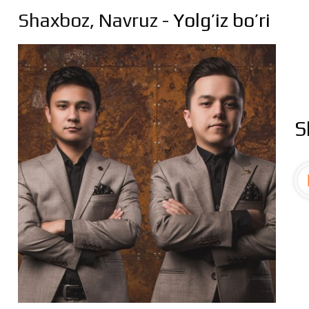
Shaxboz, Navruz
- Yolg’iz bo’ri
S