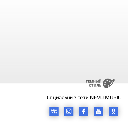
 dardiga dardkash inson,
m undan kechib ketdi oson,
g’ular shunchalar arzon,
ni bo’ldi hazon,
nimalarga qildi majbur,
 qachon sinmadi g’urur,
 egilmadi bo’lmadi soya,
riga qildi rioya.
 unga doim berdi kuch,
siqlar kelsa hamki duch,
ashar ko’p orzular,
 hali yorug’ kunlar,
hmatga bo’ldi mubtalo,
shi kelsa ham balo,
ТЕМНЫЙ
i uni yolg’izlik to’ri,
СТИЛЬ
yolg’iz bo’ri.
, yolg’izman,
Социальные сети NEVO MUSIC
mga yaqin do’st yolg’izman.
 taqdirning hukmiga Doim so’zsizman, yolg’izman,
itilganiga roziman, Ojizman, yolg’ziman
, yolg’izman,
mga yaqin do’st yolg’izman.