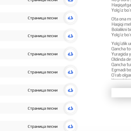
Haqiqatga
Yolg’iz bo’r
Страница песни
Ota ona m
Haqiqi me
Bolalikni 
Yolg’iz bo’r
Страница песни
Yolg’izlik
Qancha to’
Страница песни
Yuragida y
Oldinda deb
Qancha tu
Egmadi bo
Страница песни
O’rab olgand
Xa u o’sha 
Yolg’izman
Страница песни
O’zim o’zi
Yolg’izman
Qismatga b
Страница песни
Yolg’izman
O’zim o’zi
Yolg’izman
Страница песни
Qismatga b