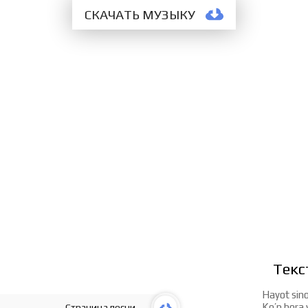
СКАЧАТЬ МУЗЫКУ
Текст
Hayot sino
Ko’p bora 
Страница песни