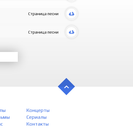
Topolmadi
Sevgisi ha
Страница песни
Qadrli tuy
Bahorlari u
Hayot uni 
Страница песни
Lekin hech
Hech kimga
O’z qarorla
Yolg’izlik
Qancha to’
Yuragida y
Oldinda deb
Qancha tu
Egmadi bo
O’rab olgand
Xa u o’sha 
Yolg’izman
O’zim o’zi
пы
Концерты
Yolg’izman
Qismatga b
льмы
Сериалы
ас
Контакты
Yolg’izman
O’zim o’zi