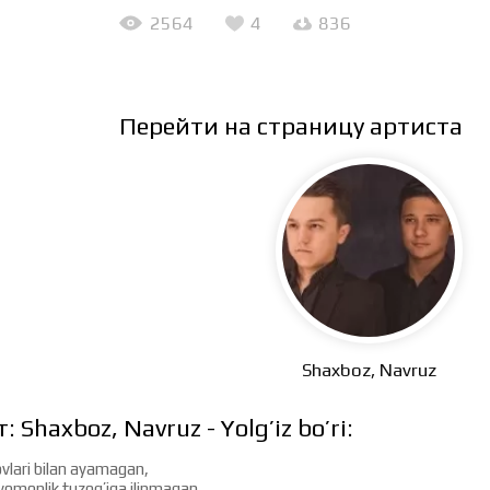
2564
4
836
Перейти на страницу артиста
Shaxboz, Navruz
: Shaxboz, Navruz - Yolg’iz bo’ri:
vlari bilan ayamagan,
yomonlik tuzog’iga ilinmagan,