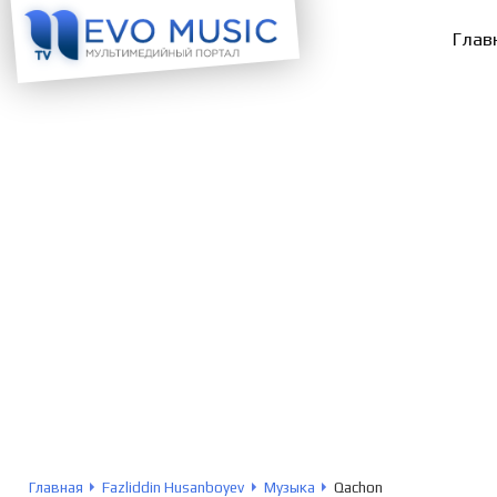
Глав
Главная
Fazliddin Husanboyev
Музыка
Qachon