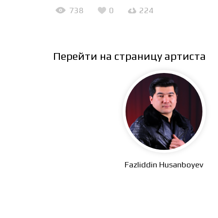
738
0
224
Перейти на страницу артиста
Fazliddin Husanboyev