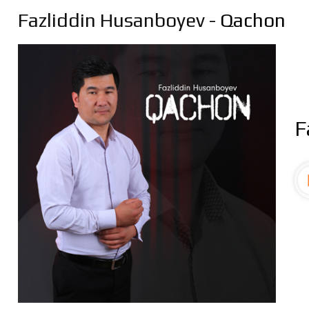
Fazliddin Husanboyev
- Qachon
F