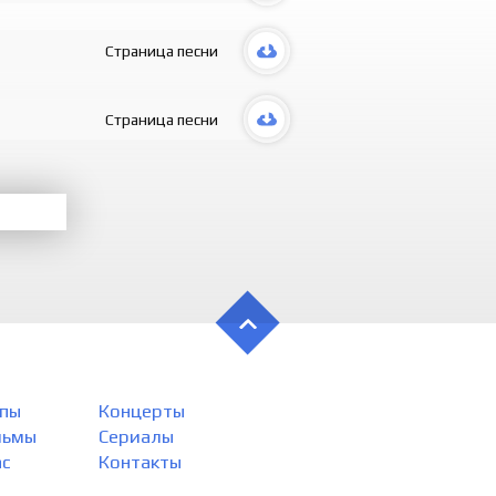
Boring bo‘l
Ol mani y
Страница песни
Ol mani bo
Ko‘zlari s
Hayotim qo
Страница песни
Kun bo‘yi
Kun bo‘yi
Doimo xay
O‘zingsan 
Kel-kel jo
Yoring bo‘l
Kel-kel yo
Boring bo‘l
Kel-kel jo
Yoring bo‘l
Kel-kel yo
Boring bo‘l
пы
Концерты
льмы
Сериалы
ас
Контакты