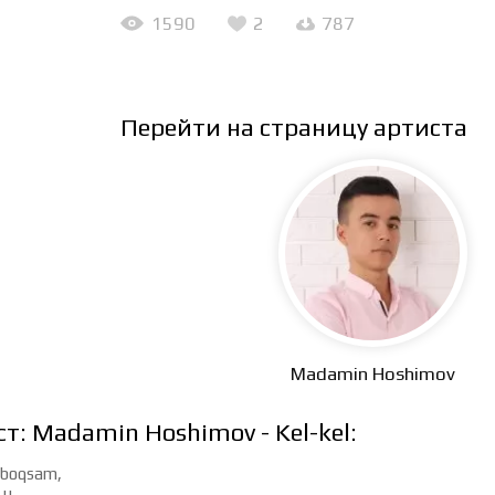
1590
2
787
Перейти на страницу артиста
Madamin Hoshimov
ст: Madamin Hoshimov - Kel-kel:
a boqsam,
 u.