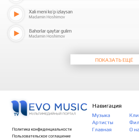
Xali meni ko’p izlaysan
Madamin Hoshimov
Bahorlar qaytar gulim
Madamin Hoshimov
ПОКАЗАТЬ ЕЩЁ
Навигация
Музыка
Кли
Артисты
Фи
Главная
О н
Политика конфиденциальности
Пользовательское соглашение