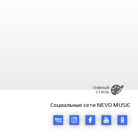
ay sani.
uragim senga,
rim senga.
haxlo yorim mani,
‘llaringda.
 yonimda,
 yonimda,
olimda,
jonim.
nim mani,
ay sani.
rim mani,
ay sani.
ТЕМНЫЙ
nim mani,
СТИЛЬ
ay sani.
rim mani,
Социальные сети NEVO MUSIC
ay sani.