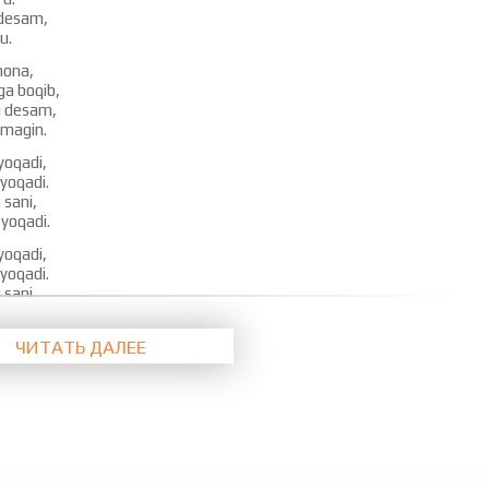
desam,
u.
anona,
ga boqib,
i desam,
lmagin.
yoqadi,
 yoqadi.
 sani,
 yoqadi.
yoqadi,
 yoqadi.
 sani,
 yoqadi.
ЧИТАТЬ ДАЛЕЕ
nim mani,
ay sani.
rim mani,
ay sani.
nim mani,
ay sani.
rim mani,