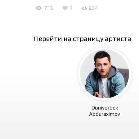
715
1
234
Перейти на страницу артиста
Doniyorbek
Abduraximov