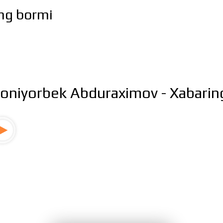
ng bormi
oniyorbek Abduraximov - Xabarin