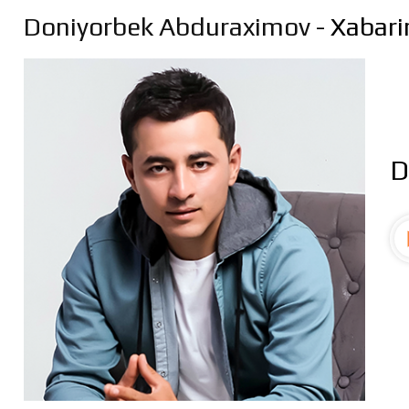
Doniyorbek Abduraximov
- Xabari
D