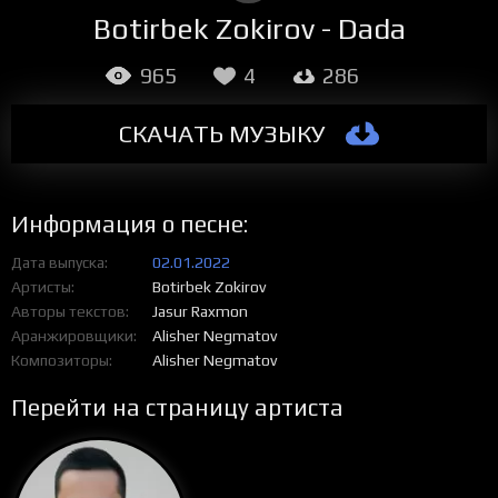
Botirbek Zokirov - Dada
965
4
286
СКАЧАТЬ МУЗЫКУ
Информация о песне:
Дата выпуска
02.01.2022
Артисты
Botirbek Zokirov
Авторы текстов
Jasur Raxmon
Аранжировщики
Alisher Negmatov
Композиторы
Alisher Negmatov
Перейти на страницу артиста