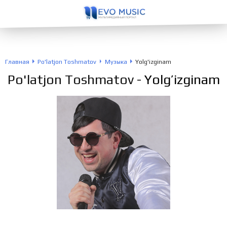
Главная
Po'latjon Toshmatov
Музыка
Yolg'izginam
Po'latjon Toshmatov
- Yolg’izginam