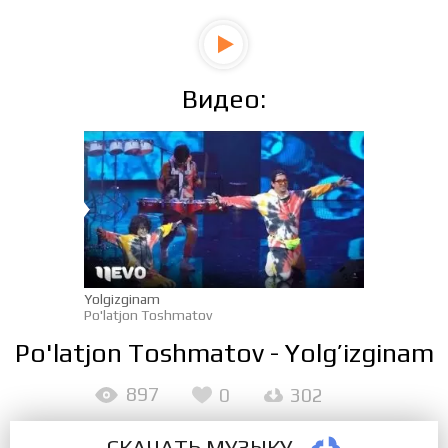
Видео:
Yolgizginam
Po'latjon Toshmatov
Po'latjon Toshmatov - Yolg’izginam
897
0
302
СКАЧАТЬ МУЗЫКУ