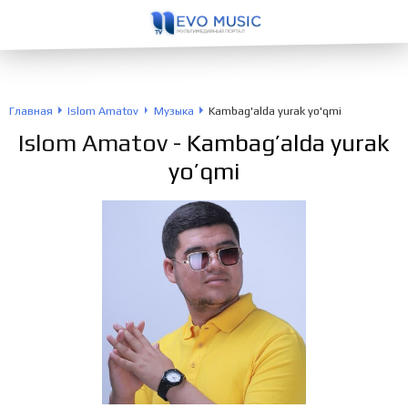
Главная
Islom Amatov
Музыка
Kambag'alda yurak yo'qmi
Islom Amatov
- Kambag’alda yurak
yo’qmi